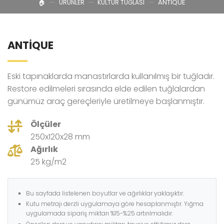
—
—
—
ANTIQUE
🏠︎
ÜRÜNLER
KÜLTÜR TUĞLASI
ANTİQUE
Eski tapınaklarda manastırlarda kullanılmış bir tuğladır.
Restore edilmeleri sırasında elde edilen tuğlalardan
günümüz araç gereçleriyle üretilmeye başlanmıştır.
Ölçüler
250x120x28 mm
Ağırlık
25 kg/m2
Bu sayfada listelenen boyutlar ve ağırlıklar yaklaşıktır.
Kutu metrajı derzli uygulamaya göre hesaplanmıştır. Yığma
uygulamada sipariş miktarı %15-%25 artırılmalıdır.