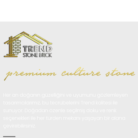
Her an doğanın güzelliğini ve uyumunu gözlemleyen
tasarımcılarımız, bu tecrübelerini Trend kalitesi ile
sunuyor. Doğadan özenle seçilmiş doku ve renk
seçenekleri ile her türden mekanı yaşayan bir alana
çevirebilirsiniz.