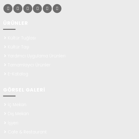
ÜRÜNLER
Kültür Tuğlası
Kültür Taşı
Yardımcı Uygulama Ürünleri
Tamamlayıcı Ürünler
E-Katalog
GÖRSEL GALERI
İç Mekan
Dış Mekan
İşyeri
Cafe & Restaurant