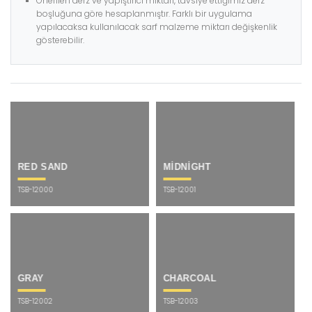
Önerilen derz ve yapıştırıcı miktarı, tavsiye ettiğimiz derz
boşluğuna göre hesaplanmıştır. Farklı bir uygulama
yapılacaksa kullanılacak sarf malzeme miktarı değişkenlik
gösterebilir.
RED SAND
MİDNİGHT
TSB-12000
TSB-12001
GRAY
CHARCOAL
TSB-12002
TSB-12003