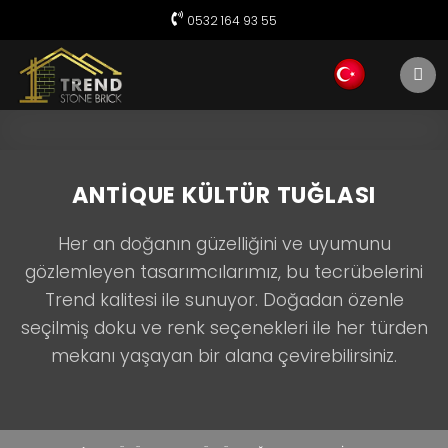
Skip
0532 164 93 55
to
content
ANTIQUE KÜLTÜR TUĞLASI
Her an doğanın güzelliğini ve uyumunu
gözlemleyen tasarımcılarımız, bu tecrübelerini
Trend kalitesi ile sunuyor. Doğadan özenle
seçilmiş doku ve renk seçenekleri ile her türden
mekanı yaşayan bir alana çevirebilirsiniz.