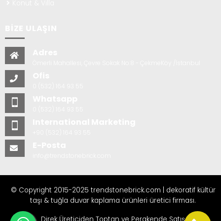
Konut & Villa
BİZE ULAŞIN
Adres
Ömerli Mahallesi, Çevre Sokak No:8 - ÇekmeKöy /İstanbul
Ofis
0 (532) 164 93 55
Whatsapp
0 (532) 164 93 55
International Marketing
+90 (532) 164 93 55
E-Posta
info@trendstonebrick.com
© Copyright 2015-2025 trendstonebrick.com | dekoratif kültür
taşı & tuğla duvar kaplama ürünleri üretici firması.
Direk Üreticiden Toptan ve Perakende Satış